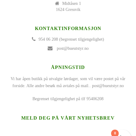
Midtåsen 1
1624 Gressvik
KONTAKTINFORMASJON
954 06 208 (begrenset tilgjengelighet)
post@bueutstyr.no
ÅPNINGSTID
Vi har åpen butikk på utvalgte lørdager, som vil være postet på vår
forside. Alle andre besøk må avtales på mail..
post@bueutstyr.no
Begrenset tilgjengelighet på tlf 95406208
MELD DEG PÅ VÅRT NYHETSBREV
0