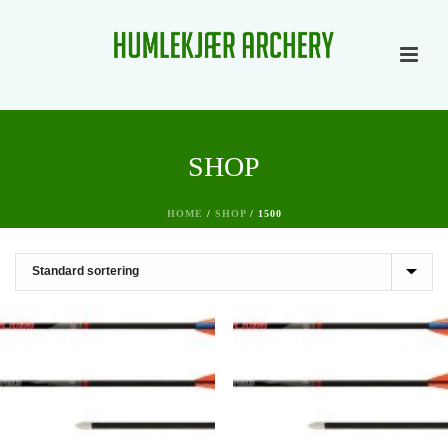
SHOP
HOME
/
SHOP
/
1500