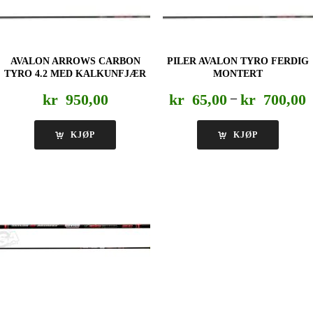
AVALON ARROWS CARBON
PILER AVALON TYRO FERDIG
TYRO 4.2 MED KALKUNFJÆR
MONTERT
P
kr
950,00
kr
65,00
–
kr
700,00
k
t
KJØP
KJØP
k