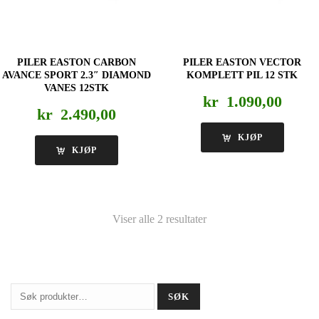
PILER EASTON CARBON
PILER EASTON VECTOR
AVANCE SPORT 2.3″ DIAMOND
KOMPLETT PIL 12 STK
VANES 12STK
kr
1.090,00
kr
2.490,00
KJØP
KJØP
Viser alle 2 resultater
Søk
SØK
etter: