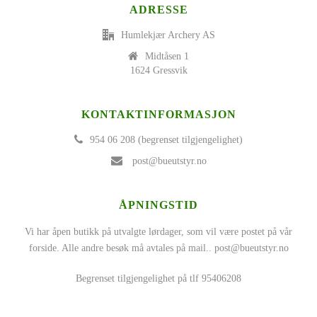
ADRESSE
Humlekjær Archery AS
Midtåsen 1
1624 Gressvik
KONTAKTINFORMASJON
954 06 208 (begrenset tilgjengelighet)
post@bueutstyr.no
ÅPNINGSTID
Vi har åpen butikk på utvalgte lørdager, som vil være postet på vår
forside. Alle andre besøk må avtales på mail..
post@bueutstyr.no
Begrenset tilgjengelighet på tlf 95406208