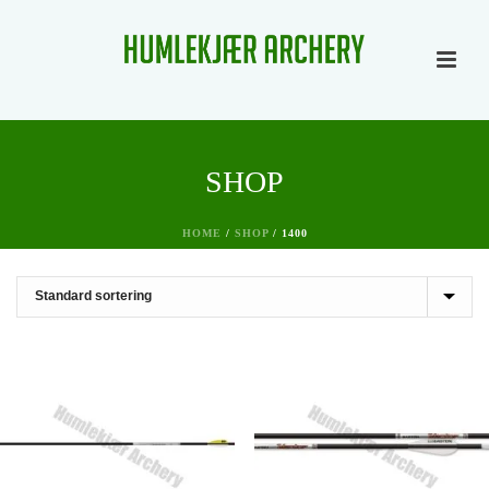
SHOP
HOME
/
SHOP
/
1400