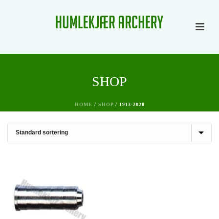
SHOP
HOME
/
SHOP
/
1913-2020