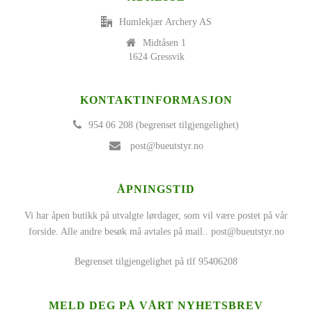
Humlekjær Archery AS
Midtåsen 1
1624 Gressvik
KONTAKTINFORMASJON
954 06 208 (begrenset tilgjengelighet)
post@bueutstyr.no
ÅPNINGSTID
Vi har åpen butikk på utvalgte lørdager, som vil være postet på vår
forside. Alle andre besøk må avtales på mail..
post@bueutstyr.no
Begrenset tilgjengelighet på tlf 95406208
MELD DEG PÅ VÅRT NYHETSBREV