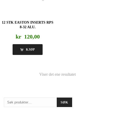
12 STK EASTON INSERTS RPS
8-32 ALU.
kr
120,00
KJØP
Viser det ene resultatet
Søk
SØK
etter: