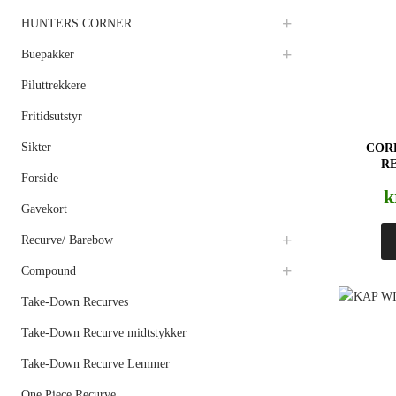
HUNTERS CORNER
Buepakker
Piluttrekkere
Fritidsutstyr
Sikter
COR
R
Forside
k
Gavekort
Recurve/ Barebow
Compound
Take-Down Recurves
Take-Down Recurve midtstykker
Take-Down Recurve Lemmer
One Piece Recurve