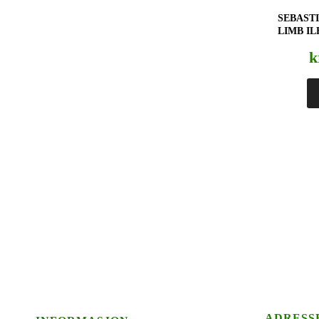
SEBAST
LIMB I
k
ADRESS