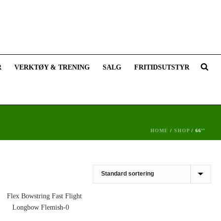
R
VERKTØY & TRENING
SALG
FRITIDSUTSTYR
HOME
/
SHOP
/
66''