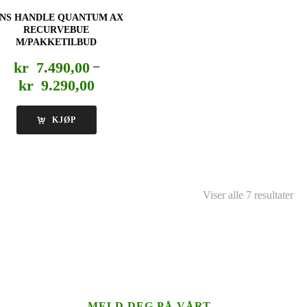
NS HANDLE QUANTUM AX
RECURVEBUE
M/PAKKETILBUD
kr
7.490,00
–
Prisområde:
kr
9.290,00
kr 7.490,00
til
KJØP
kr 9.290,00
Viser alle 7 resultater
MELD DEG PÅ VÅRT