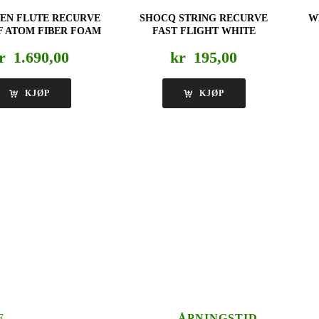
IEN FLUTE RECURVE
SHOCQ STRING RECURVE
W
LF ATOM FIBER FOAM
FAST FLIGHT WHITE
r
1.690,00
kr
195,00
KJØP
KJØP
E
ÅPNINGSTID