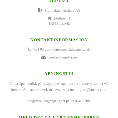
ADRESSE
Humlekjær Archery AS
Midtåsen 1
1624 Gressvik
KONTAKTINFORMASJON
954 06 208 (begrenset tilgjengelighet)
post@bueutstyr.no
ÅPNINGSTID
Vi har åpen butikk på utvalgte lørdager, som vil være postet på vår
forside. Alle andre besøk må avtales på mail..
post@bueutstyr.no
Begrenset tilgjengelighet på tlf 95406208
MELD DEG PÅ VÅRT NYHETSBREV