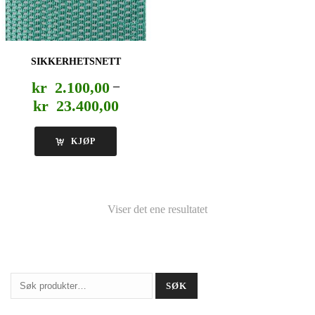
SIKKERHETSNETT
kr
2.100,00
–
Prisområde:
kr
23.400,00
kr 2.100,00
til
KJØP
kr 23.400,00
Viser det ene resultatet
Søk
SØK
etter: