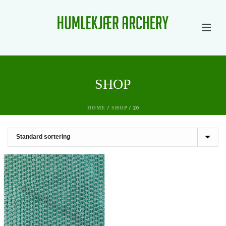
SHOP
HOME
/
SHOP
/
20