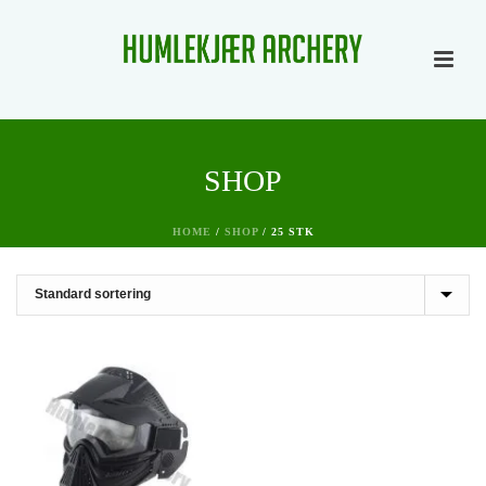
SHOP
HOME
/
SHOP
/
25 STK