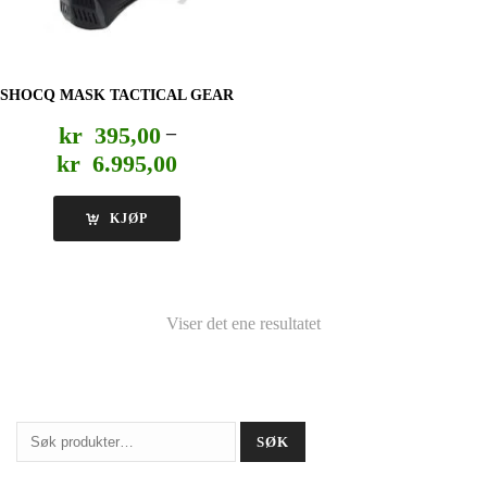
SHOCQ MASK TACTICAL GEAR
kr
395,00
–
Prisområde:
kr
6.995,00
kr 395,00
til
KJØP
kr 6.995,00
Viser det ene resultatet
Søk
SØK
etter: