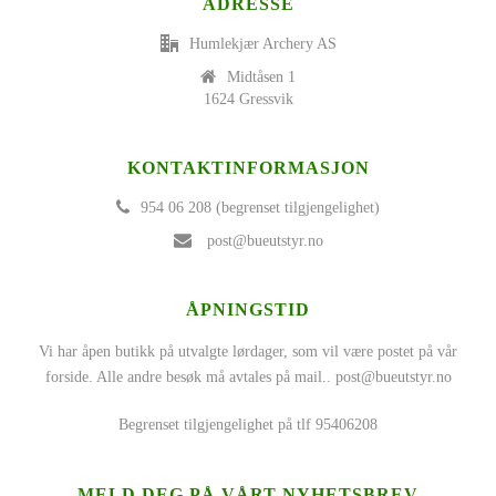
ADRESSE
Humlekjær Archery AS
Midtåsen 1
1624 Gressvik
KONTAKTINFORMASJON
954 06 208 (begrenset tilgjengelighet)
post@bueutstyr.no
ÅPNINGSTID
Vi har åpen butikk på utvalgte lørdager, som vil være postet på vår
forside. Alle andre besøk må avtales på mail..
post@bueutstyr.no
Begrenset tilgjengelighet på tlf 95406208
MELD DEG PÅ VÅRT NYHETSBREV