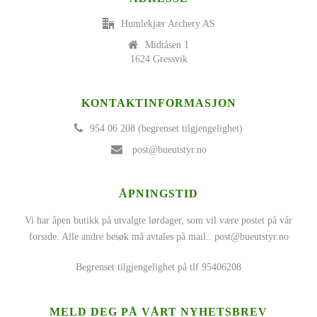
Humlekjær Archery AS
Midtåsen 1
1624 Gressvik
KONTAKTINFORMASJON
954 06 208 (begrenset tilgjengelighet)
post@bueutstyr.no
ÅPNINGSTID
Vi har åpen butikk på utvalgte lørdager, som vil være postet på vår
forside. Alle andre besøk må avtales på mail..
post@bueutstyr.no
Begrenset tilgjengelighet på tlf 95406208
MELD DEG PÅ VÅRT NYHETSBREV