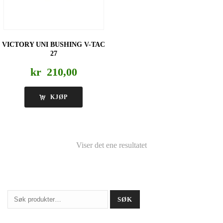
VICTORY UNI BUSHING V-TAC
27
kr
210,00
KJØP
Viser det ene resultatet
Søk
SØK
etter: