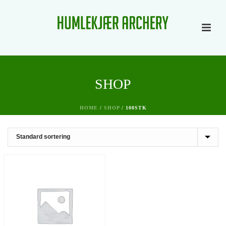
SHOP
HOME
/
SHOP
/
100STK