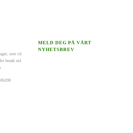
MELD DEG PÅ VÅRT
NYHETSBREV
ager, som vil
ndre besøk må
o
5406208