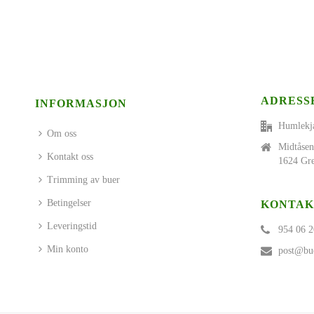
ADRESS
INFORMASJON
Humlekj
Om oss
Midtåsen
Kontakt oss
1624 Gre
Trimming av buer
Betingelser
KONTAK
Leveringstid
954 06 2
Min konto
post@bue