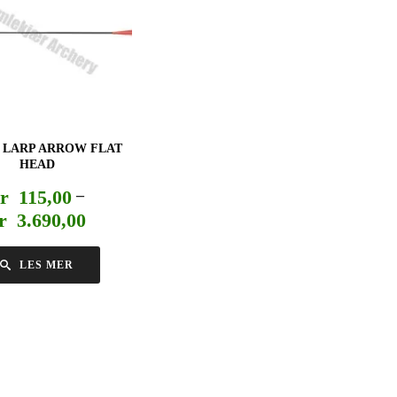
 LARP ARROW FLAT
HEAD
r
115,00
–
Prisområde:
r
3.690,00
kr 115,00
til
LES MER
kr 3.690,00