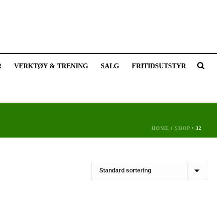
R
VERKTØY & TRENING
SALG
FRITIDSUTSTYR
HOME
/
SHOP
/
32