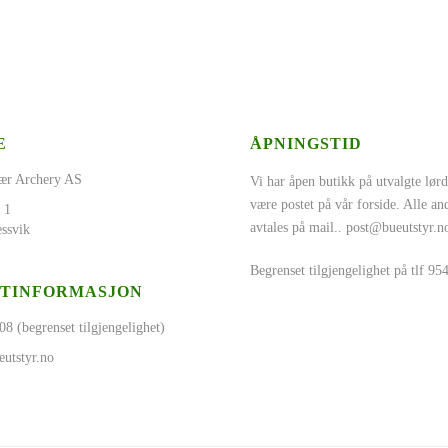
E
ÅPNINGSTID
ær Archery AS
Vi har åpen butikk på utvalgte lørd
være postet på vår forside. Alle a
 1
avtales på mail..
post@bueutstyr.n
ssvik
Begrenset tilgjengelighet på tlf 9
TINFORMASJON
08 (begrenset tilgjengelighet)
utstyr.no