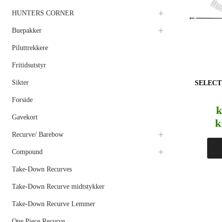
HUNTERS CORNER
Buepakker
Piluttrekkere
Fritidsutstyr
Sikter
SELECT
Forside
k
Gavekort
k
Recurve/ Barebow
Compound
Take-Down Recurves
Take-Down Recurve midtstykker
Take-Down Recurve Lemmer
One Piece Recurve