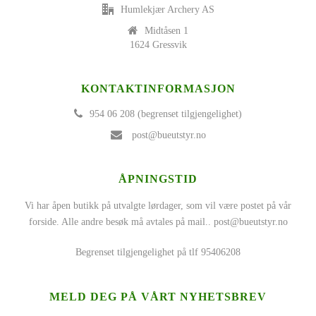
Humlekjær Archery AS
Midtåsen 1
1624 Gressvik
KONTAKTINFORMASJON
954 06 208 (begrenset tilgjengelighet)
post@bueutstyr.no
ÅPNINGSTID
Vi har åpen butikk på utvalgte lørdager, som vil være postet på vår
forside. Alle andre besøk må avtales på mail..
post@bueutstyr.no
Begrenset tilgjengelighet på tlf 95406208
MELD DEG PÅ VÅRT NYHETSBREV