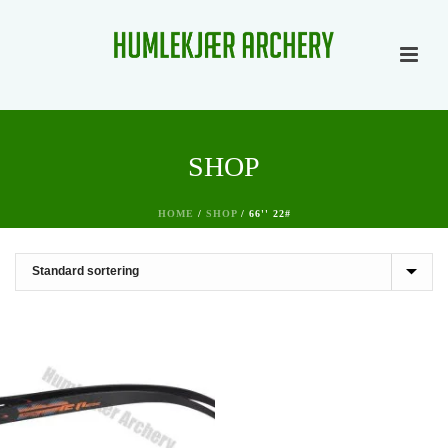
SHOP
HOME
/
SHOP
/
66'' 22#