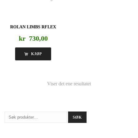
ROLAN LIMBS RFLEX
kr
730,00
KJØP
Viser det ene resultatet
Søk
SØK
etter: