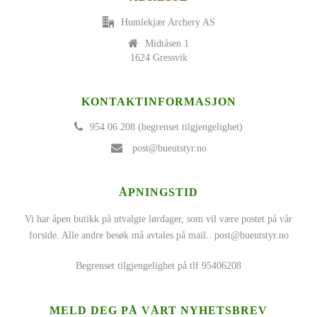
Humlekjær Archery AS
Midtåsen 1
1624 Gressvik
KONTAKTINFORMASJON
954 06 208 (begrenset tilgjengelighet)
post@bueutstyr.no
ÅPNINGSTID
Vi har åpen butikk på utvalgte lørdager, som vil være postet på vår
forside. Alle andre besøk må avtales på mail..
post@bueutstyr.no
Begrenset tilgjengelighet på tlf 95406208
MELD DEG PÅ VÅRT NYHETSBREV