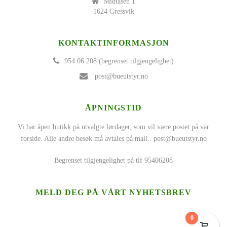
Midtåsen 1
1624 Gressvik
KONTAKTINFORMASJON
954 06 208 (begrenset tilgjengelighet)
post@bueutstyr.no
ÅPNINGSTID
Vi har åpen butikk på utvalgte lørdager, som vil være postet på vår
forside. Alle andre besøk må avtales på mail..
post@bueutstyr.no
Begrenset tilgjengelighet på tlf 95406208
MELD DEG PÅ VÅRT NYHETSBREV
0