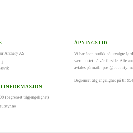
E
ÅPNINGSTID
ær Archery AS
Vi har åpen butikk på utvalgte lørd
være postet på vår forside. Alle a
 1
avtales på mail..
post@bueutstyr.n
ssvik
Begrenset tilgjengelighet på tlf 9
TINFORMASJON
08 (begrenset tilgjengelighet)
utstyr.no