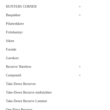
HUNTERS CORNER
Buepakker
Piluttrekkere
Fritidsutstyr
Sikter
Forside
Gavekort
Recurve/ Barebow
Compound
Take-Down Recurves
Take-Down Recurve midtstykker
Take-Down Recurve Lemmer
One Piece Recurve