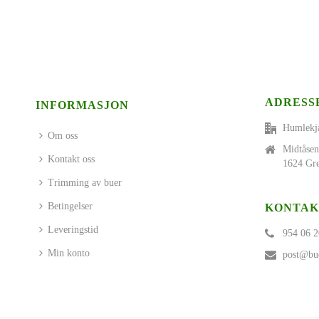
ADRESS
INFORMASJON
Humlekj
Om oss
Midtåsen
Kontakt oss
1624 Gre
Trimming av buer
Betingelser
KONTAK
Leveringstid
954 06 2
Min konto
post@bue