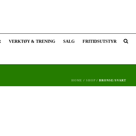
R
VERKTØY & TRENING
SALG
FRITIDSUTSTYR
HOME
/
SHOP
/
BRONSE/SVART