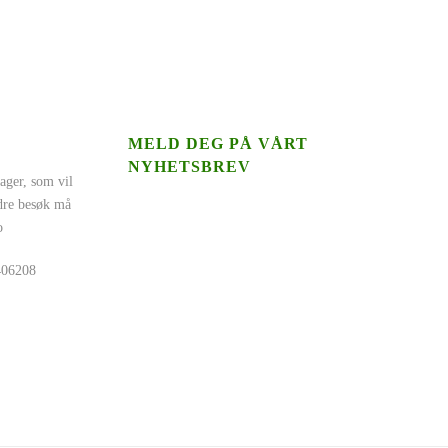
MELD DEG PÅ VÅRT
NYHETSBREV
ager, som vil
ndre besøk må
o
5406208